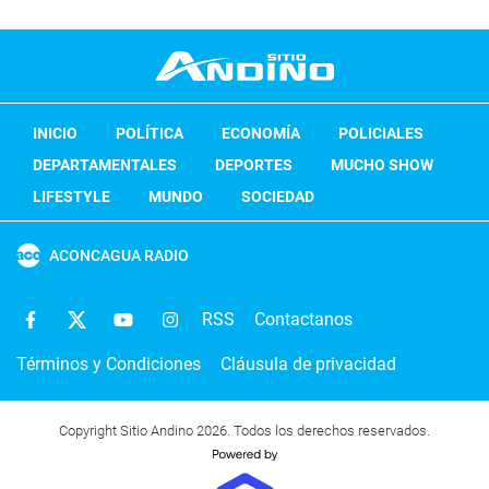
INICIO
POLÍTICA
ECONOMÍA
POLICIALES
DEPARTAMENTALES
DEPORTES
MUCHO SHOW
LIFESTYLE
MUNDO
SOCIEDAD
ACONCAGUA RADIO
RSS
Contactanos
Términos y Condiciones
Cláusula de privacidad
Copyright Sitio Andino 2026. Todos los derechos reservados.