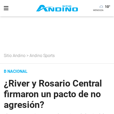
10
°
Sitio Andino
>
Andino Sports
B NACIONAL
¿River y Rosario Central
firmaron un pacto de no
agresión?