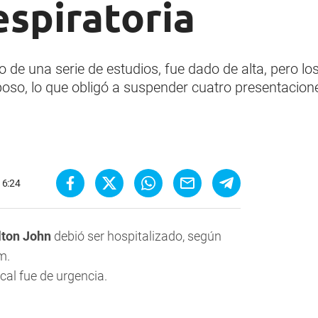
espiratoria
 de una serie de estudios, fue dado de alta, pero lo
o, lo que obligó a suspender cuatro presentacion
16:24
lton John
debió ser hospitalizado, según
m.
cal fue de urgencia.