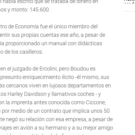
o había escrito que se trataba de dinero en
os y monto: 145.600.
tro de Economía fue el único miembro del
entir sus propias cuentas ese año, a pesar de
abía proporcionado un manual con didácticas
o de los casilleros.
n el juzgado de Ercolini, pero Boudou es
r presunto enriquecimiento ilícito -él mismo, sus
más cercanos viven en lujosos departamentos en
s Harley Davidson y llamativos coches - y
con la imprenta antes conocida como Ciccone,
os por medio de un contrato que implica unos 50
nte negó su relación con esa empresa, a pesar de
iajes en avión a su hermano y a su mejor amigo