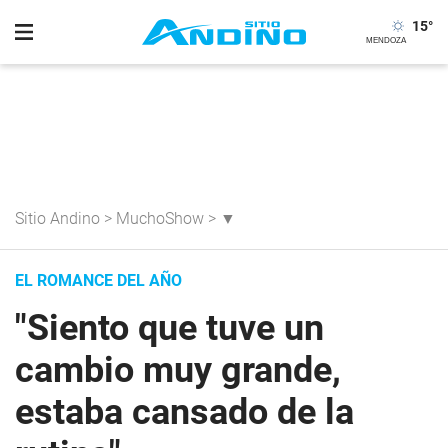
15
°
Sitio Andino
>
MuchoShow
>
▼
EL ROMANCE DEL AÑO
"Siento que tuve un
cambio muy grande,
estaba cansado de la