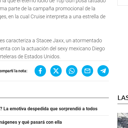
n la que el eterno ídolo de Top Gun posa tatuado
orma parte de la campaña promocional de la
es, en la cual Cruise interpreta a una estrella de
lmes caracteriza a Stacee Jaxx, un atormentado
cuenta con la actuación del sexy mexicano Diego
arteleras de Estados Unidos.
ompartí la nota:
LA
? La emotiva despedida que sorprendió a todos
mágenes y qué pasará con ella