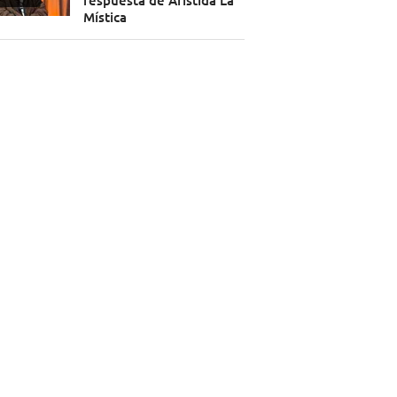
respuesta de Arístida La
Mística