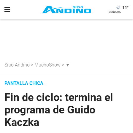
11
°
Sitio Andino
>
MuchoShow
>
▼
PANTALLA CHICA
Fin de ciclo: termina el
programa de Guido
Kaczka