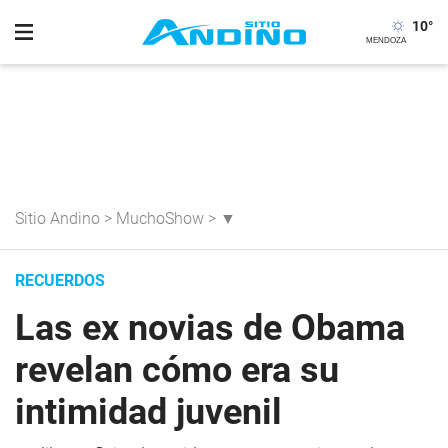
10
°
Sitio Andino
>
MuchoShow
>
▼
RECUERDOS
Las ex novias de Obama
revelan cómo era su
intimidad juvenil