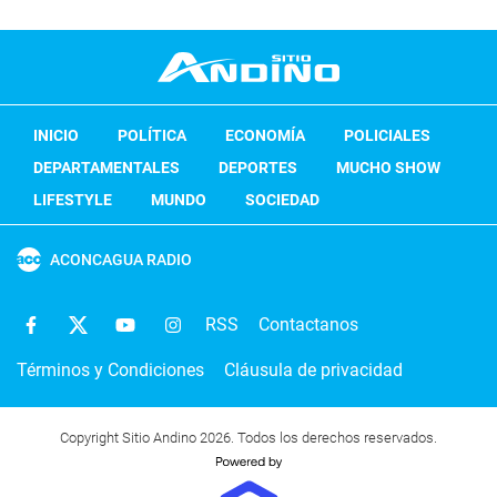
INICIO
POLÍTICA
ECONOMÍA
POLICIALES
DEPARTAMENTALES
DEPORTES
MUCHO SHOW
LIFESTYLE
MUNDO
SOCIEDAD
ACONCAGUA RADIO
RSS
Contactanos
Términos y Condiciones
Cláusula de privacidad
Copyright Sitio Andino 2026. Todos los derechos reservados.