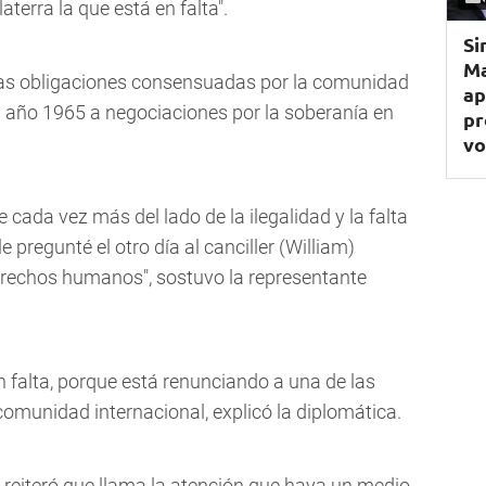
terra la que está en falta".
Si
Ma
 las obligaciones consensuadas por la comunidad
ap
el año 1965 a negociaciones por la soberanía en
pr
vo
e cada vez más del lado de la ilegalidad y la falta
le pregunté el otro día al canciller (William)
rechos humanos", sostuvo la representante
en falta, porque está renunciando a una de las
munidad internacional, explicó la diplomática.
 reiteró que llama la atención que haya un medio