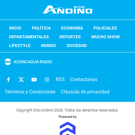
INICIO
POLÍTICA
ECONOMÍA
POLICIALES
DEPARTAMENTALES
DEPORTES
MUCHO SHOW
LIFESTYLE
MUNDO
SOCIEDAD
ACONCAGUA RADIO
RSS
Contactanos
Términos y Condiciones
Cláusula de privacidad
Copyright Sitio Andino 2026. Todos los derechos reservados.