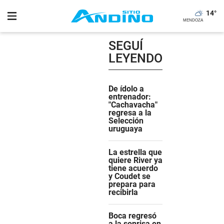
14
°
SEGUÍ
LEYENDO
De ídolo a
entrenador:
"Cachavacha"
regresa a la
Selección
uruguaya
La estrella que
quiere River ya
tiene acuerdo
y Coudet se
prepara para
recibirla
Boca regresó
a la sonrisa en