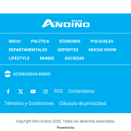
INICIO
POLÍTICA
ECONOMÍA
POLICIALES
DEPARTAMENTALES
DEPORTES
MUCHO SHOW
LIFESTYLE
MUNDO
SOCIEDAD
ACONCAGUA RADIO
RSS
Contactanos
Términos y Condiciones
Cláusula de privacidad
Copyright Sitio Andino 2026. Todos los derechos reservados.