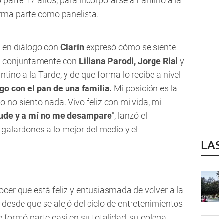
 parte 17 años, para incorporarse a Fantino a la
rma parte como panelista.
a en diálogo con
Clarín
expresó cómo se siente
o
conjuntamente con
Liliana Parodi, Jorge Rial
y
ino a la Tarde, y de que forma lo recibe a nivel
ego con el pan de una familia.
Mi posición es la
o no siento nada. Vivo feliz con mi vida, mi
yude y a mí no me desampare
", lanzó el
 galardones a lo mejor del medio y el
LA
ocer que está feliz y entusiasmada de volver a la
 desde que se alejó del ciclo de entretenimientos
 formó parte casi en su totalidad, su colega