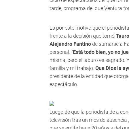
ciclo de espectáculos del que formó
tarde, programa del que Ventura fo
Es por este motivo que el periodist
frente a la decisión que tomó
Taur
Alejandro Fantino
de sumarse a Fant
personal. "
Está todo bien, yo no ju
misma, pero el laburo es sagrado. Y
familia y mi trabajo.
Que Dios la a
presidente de la entidad que otorga
espectáculo.
Luego de que la periodista de a con
televisión tras un mes de ausencia ,
que se emite hace 20 años y del que