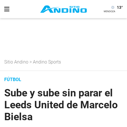
13
°
Sitio Andino
>
Andino Sports
FÚTBOL
Sube y sube sin parar el
Leeds United de Marcelo
Bielsa