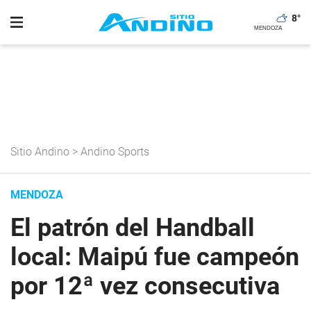
8
°
Sitio Andino
>
Andino Sports
MENDOZA
El patrón del Handball
local: Maipú fue campeón
por 12ª vez consecutiva