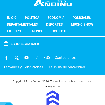
INICIO
POLÍTICA
ECONOMÍA
POLICIALES
DEPARTAMENTALES
DEPORTES
MUCHO SHOW
LIFESTYLE
MUNDO
SOCIEDAD
ACONCAGUA RADIO
RSS
Contactanos
Términos y Condiciones
Cláusula de privacidad
Copyright Sitio Andino 2026. Todos los derechos reservados.