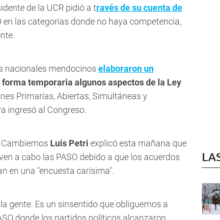
idente de la UCR pidió a t
ravés de su cuenta de
 en las categorías donde no haya competencia,
nte.
res nacionales mendocinos
elaboraron un
 forma temporaria algunos aspectos de la Ley
ones Primarias, Abiertas, Simultáneas y
ya ingresó al Congreso.
de Cambiemos
Luis Petri
explicó esta mañana que
LA
leven a cabo las PASO debido a que los acuerdos
an en una "encuesta carísima".
a la gente. Es un sinsentido que obliguemos a
ASO donde los partidos políticos alcanzaron