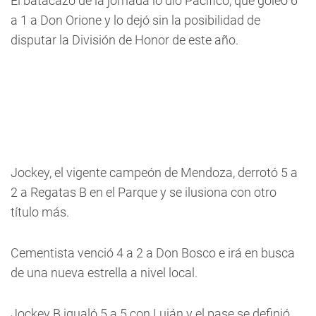
El batacazo de la jornada lo dio Pacífico, que goleó 6
a 1 a Don Orione y lo dejó sin la posibilidad de
disputar la División de Honor de este año.
Jockey, el vigente campeón de Mendoza, derrotó 5 a
2 a Regatas B en el Parque y se ilusiona con otro
título más.
Cementista venció 4 a 2 a Don Bosco e irá en busca
de una nueva estrella a nivel local.
Jockey B igualó 5 a 5 con Luján y el pase se definió