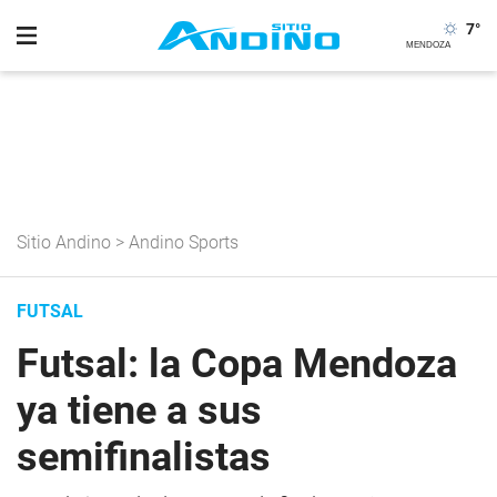
7
°
Sitio Andino
>
Andino Sports
FUTSAL
Futsal: la Copa Mendoza
ya tiene a sus
semifinalistas