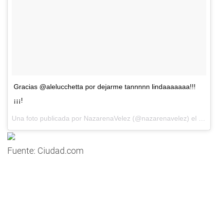
Gracias @alelucchetta por dejarme tannnnn lindaaaaaaa!!!
¡¡¡!
Una foto publicada por NazarenaVelez (@nazarenavelez) el
27 de
Fuente: Ciudad.com