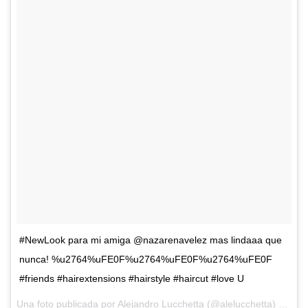
#NewLook para mi amiga @nazarenavelez mas lindaaa que
nunca! %u2764%uFE0F%u2764%uFE0F%u2764%uFE0F
#friends #hairextensions #hairstyle #haircut #love U
Una foto publicada por Alejandro Lucchetta (@alelucchetta) el
28 d