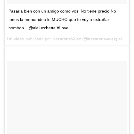
Pasarla bien con un amigo como vos, No tiene precio No
tenes la menor idea lo MUCHO que te voy a extrañar
bombon... @alelucchetta #Love
Un vídeo publicado por NazarenaVelez (@nazarenavelez) el
28 de