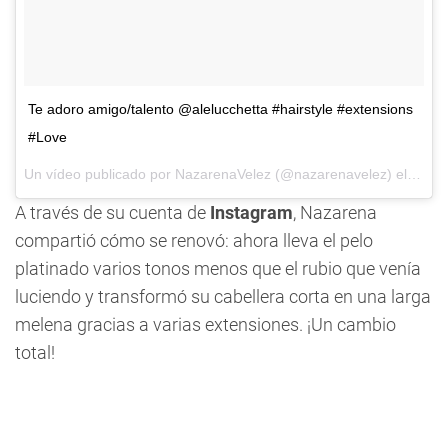
Te adoro amigo/talento @alelucchetta #hairstyle #extensions
#Love
Un vídeo publicado por NazarenaVelez (@nazarenavelez) el
28 de
A través de
su cuenta de
Instagram
, Nazarena
compartió cómo se renovó: ahora lleva el pelo
platinado varios tonos menos que el rubio que venía
luciendo y transformó su cabellera corta en una larga
melena gracias a varias extensiones. ¡Un cambio
total!