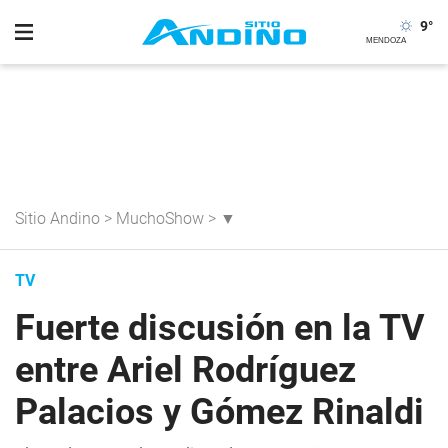
9
°
Sitio Andino
>
MuchoShow
>
▼
TV
Fuerte discusión en la TV
entre Ariel Rodríguez
Palacios y Gómez Rinaldi