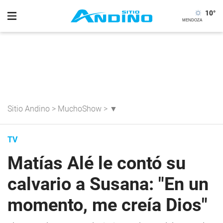
10
°
Sitio Andino
>
MuchoShow
>
▼
TV
Matías Alé le contó su
calvario a Susana: "En un
momento, me creía Dios"