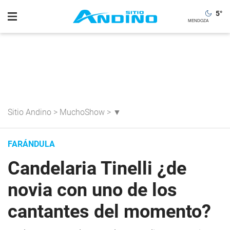
5
°
Sitio Andino
>
MuchoShow
>
▼
FARÁNDULA
Candelaria Tinelli ¿de
novia con uno de los
cantantes del momento?