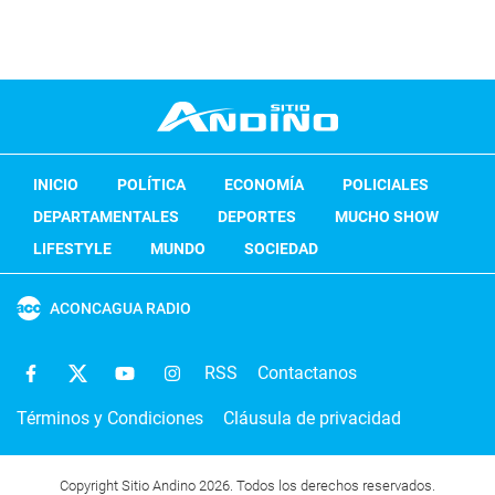
INICIO
POLÍTICA
ECONOMÍA
POLICIALES
DEPARTAMENTALES
DEPORTES
MUCHO SHOW
LIFESTYLE
MUNDO
SOCIEDAD
ACONCAGUA RADIO
RSS
Contactanos
Términos y Condiciones
Cláusula de privacidad
Copyright Sitio Andino 2026. Todos los derechos reservados.