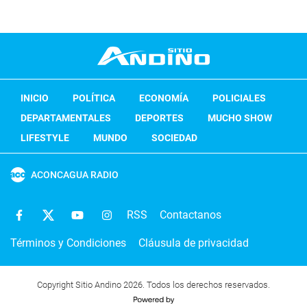
INICIO
POLÍTICA
ECONOMÍA
POLICIALES
DEPARTAMENTALES
DEPORTES
MUCHO SHOW
LIFESTYLE
MUNDO
SOCIEDAD
ACONCAGUA RADIO
RSS
Contactanos
Términos y Condiciones
Cláusula de privacidad
Copyright Sitio Andino 2026. Todos los derechos reservados.