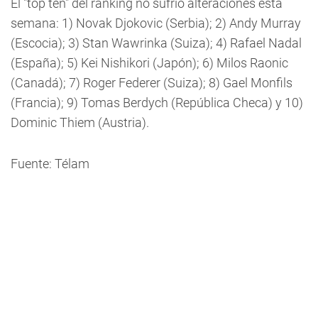
El "top ten" del ranking no sufrió alteraciones esta
semana: 1) Novak Djokovic (Serbia); 2) Andy Murray
(Escocia); 3) Stan Wawrinka (Suiza); 4) Rafael Nadal
(España); 5) Kei Nishikori (Japón); 6) Milos Raonic
(Canadá); 7) Roger Federer (Suiza); 8) Gael Monfils
(Francia); 9) Tomas Berdych (República Checa) y 10)
Dominic Thiem (Austria).
Fuente: Télam