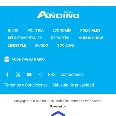
INICIO
POLÍTICA
ECONOMÍA
POLICIALES
DEPARTAMENTALES
DEPORTES
MUCHO SHOW
LIFESTYLE
MUNDO
SOCIEDAD
ACONCAGUA RADIO
RSS
Contactanos
Términos y Condiciones
Cláusula de privacidad
Copyright Sitio Andino 2026. Todos los derechos reservados.