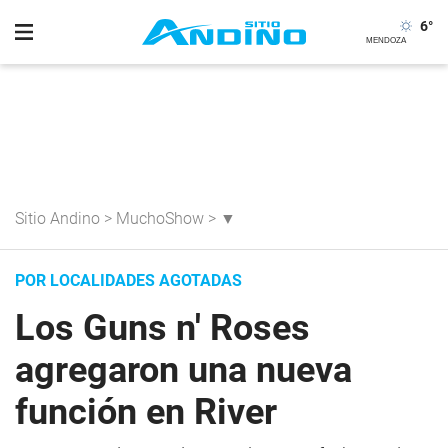
6
°
Sitio Andino
>
MuchoShow
>
▼
POR LOCALIDADES AGOTADAS
Los Guns n' Roses
agregaron una nueva
función en River