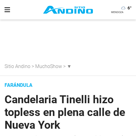
6
°
Sitio Andino
>
MuchoShow
>
▼
FARÁNDULA
Candelaria Tinelli hizo
topless en plena calle de
Nueva York