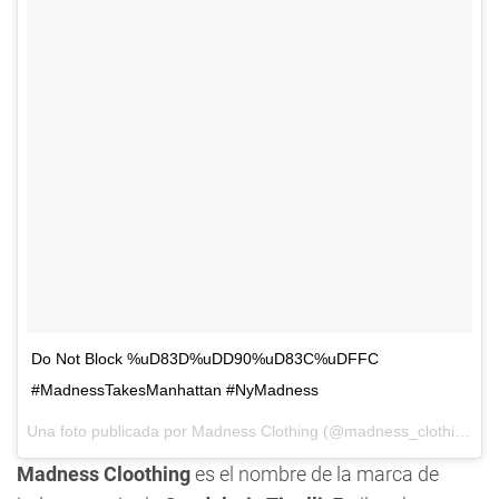
Do Not Block %uD83D%uDD90%uD83C%uDFFC
#MadnessTakesManhattan #NyMadness
Una foto publicada por Madness Clothing (@madness_clothing) el
Madness Cloothing
es el nombre de la marca de