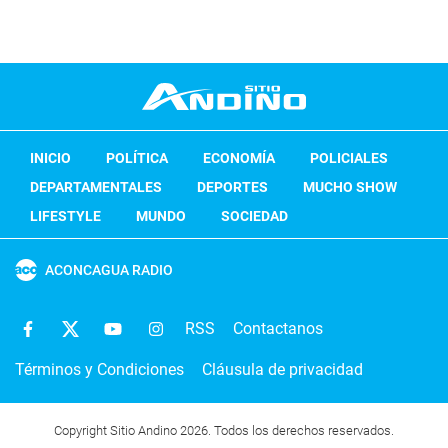
INICIO
POLÍTICA
ECONOMÍA
POLICIALES
DEPARTAMENTALES
DEPORTES
MUCHO SHOW
LIFESTYLE
MUNDO
SOCIEDAD
ACONCAGUA RADIO
RSS
Contactanos
Términos y Condiciones
Cláusula de privacidad
Copyright Sitio Andino 2026. Todos los derechos reservados.