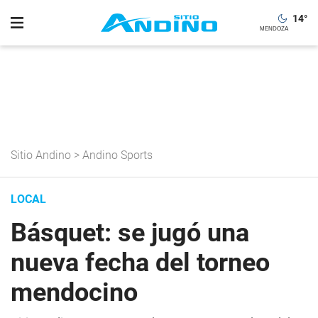
14
°
Sitio Andino
>
Andino Sports
LOCAL
Básquet: se jugó una
nueva fecha del torneo
mendocino