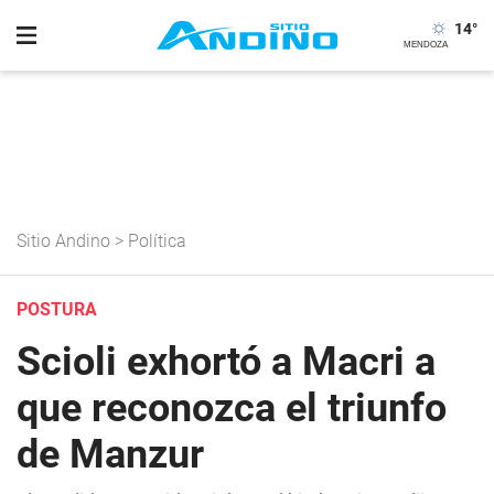
14
°
Sitio Andino
>
Política
POSTURA
Scioli exhortó a Macri a
que reconozca el triunfo
de Manzur