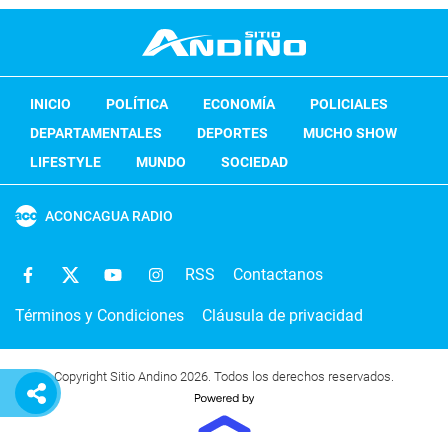
INICIO
POLÍTICA
ECONOMÍA
POLICIALES
DEPARTAMENTALES
DEPORTES
MUCHO SHOW
LIFESTYLE
MUNDO
SOCIEDAD
ACONCAGUA RADIO
RSS
Contactanos
Términos y Condiciones
Cláusula de privacidad
Copyright Sitio Andino 2026. Todos los derechos reservados.