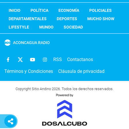
INICIO
POLÍTICA
ECONOMÍA
POLICIALES
DEPARTAMENTALES
DEPORTES
MUCHO SHOW
LIFESTYLE
MUNDO
SOCIEDAD
ACONCAGUA RADIO
RSS
Contactanos
Términos y Condiciones
Cláusula de privacidad
Copyright Sitio Andino 2026. Todos los derechos reservados.