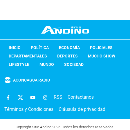
INICIO
POLÍTICA
ECONOMÍA
POLICIALES
DEPARTAMENTALES
DEPORTES
MUCHO SHOW
LIFESTYLE
MUNDO
SOCIEDAD
ACONCAGUA RADIO
RSS
Contactanos
Términos y Condiciones
Cláusula de privacidad
Copyright Sitio Andino 2026. Todos los derechos reservados.