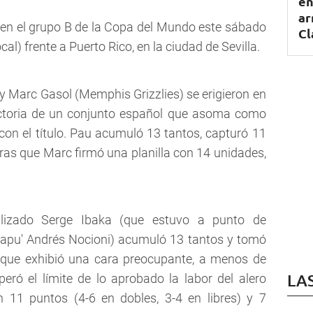
en
ar
 en el grupo B de la Copa del Mundo este sábado
Cl
cal) frente a Puerto Rico, en la ciudad de Sevilla.
 Marc Gasol (Memphis Grizzlies) se erigieron en
victoria de un conjunto español que asoma como
on el título. Pau acumuló 13 tantos, capturó 11
tras que Marc firmó una planilla con 14 unidades,
nalizado Serge Ibaka (que estuvo a punto de
hapu' Andrés Nocioni) acumuló 13 tantos y tomó
, que exhibió una cara preocupante, a menos de
LA
eró el límite de lo aprobado la labor del alero
 11 puntos (4-6 en dobles, 3-4 en libres) y 7