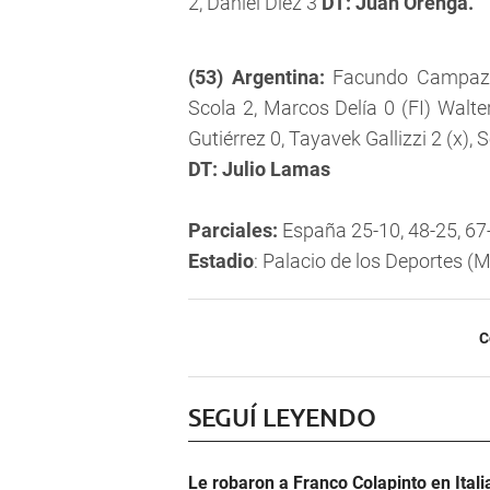
2, Daniel Diez 3
DT: Juan Orenga.
(53) Argentina:
Facundo Campazzo 
Scola 2, Marcos Delía 0 (FI) Walte
Gutiérrez 0, Tayavek Gallizzi 2 (x),
DT: Julio Lamas
Parciales:
España 25-10, 48-25, 67
Estadio
: Palacio de los Deportes (
C
SEGUÍ LEYENDO
Le robaron a Franco Colapinto en Italia