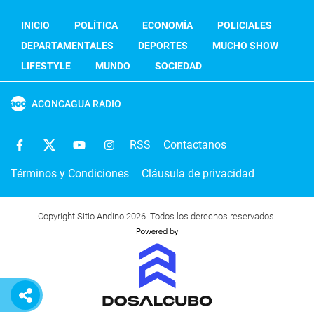
INICIO
POLÍTICA
ECONOMÍA
POLICIALES
DEPARTAMENTALES
DEPORTES
MUCHO SHOW
LIFESTYLE
MUNDO
SOCIEDAD
ACONCAGUA RADIO
RSS
Contactanos
Términos y Condiciones
Cláusula de privacidad
Copyright Sitio Andino 2026. Todos los derechos reservados.