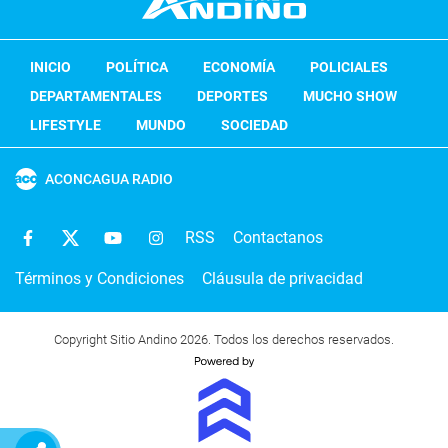
INICIO
POLÍTICA
ECONOMÍA
POLICIALES
DEPARTAMENTALES
DEPORTES
MUCHO SHOW
LIFESTYLE
MUNDO
SOCIEDAD
ACONCAGUA RADIO
RSS
Contactanos
Términos y Condiciones
Cláusula de privacidad
Copyright Sitio Andino 2026. Todos los derechos reservados.