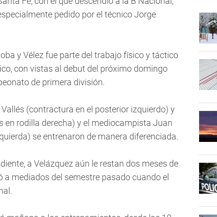
anta Fe, con el que descendió a la B Nacional,
 especialmente pedido por el técnico Jorge
oba y Vélez fue parte del trabajo físico y táctico
ínico, con vistas al debut del próximo domingo
peonato de primera división.
 Vallés (contractura en el posterior izquierdo) y
s en rodilla derecha) y el mediocampista Juan
zquierda) se entrenaron de manera diferenciada.
diente, a Velázquez aún le restan dos meses de
rió a mediados del semestre pasado cuando el
nal.