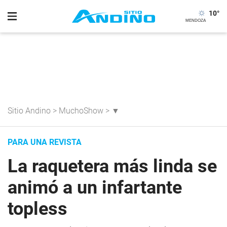
10
°
Sitio Andino
>
MuchoShow
>
▼
PARA UNA REVISTA
La raquetera más linda se
animó a un infartante
topless