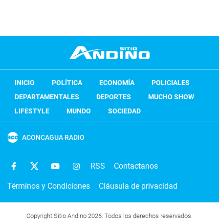
INICIO
POLÍTICA
ECONOMÍA
POLICIALES
DEPARTAMENTALES
DEPORTES
MUCHO SHOW
LIFESTYLE
MUNDO
SOCIEDAD
ACONCAGUA RADIO
RSS
Contactanos
Términos y Condiciones
Cláusula de privacidad
Copyright Sitio Andino 2026. Todos los derechos reservados.