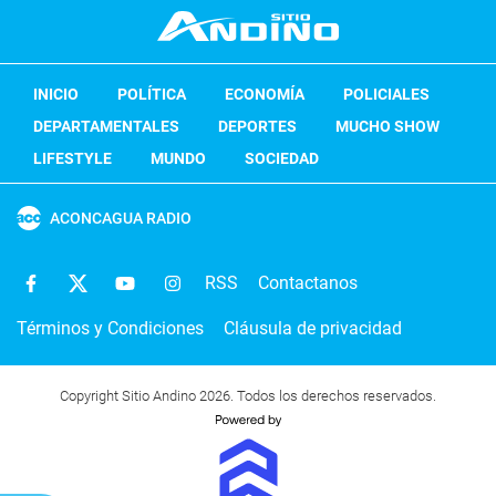
INICIO
POLÍTICA
ECONOMÍA
POLICIALES
DEPARTAMENTALES
DEPORTES
MUCHO SHOW
LIFESTYLE
MUNDO
SOCIEDAD
ACONCAGUA RADIO
RSS
Contactanos
Términos y Condiciones
Cláusula de privacidad
Copyright Sitio Andino 2026. Todos los derechos reservados.