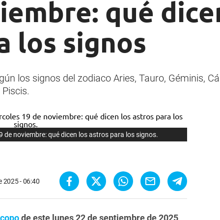
iembre: qué dice
a los signos
n los signos del zodiaco Aries, Tauro, Géminis, Cánc
 Piscis.
 de noviembre: qué dicen los astros para los signos.
e 2025 - 06:40
scopo
de este lunes 22 de septiembre de 2025