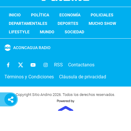
INICIO
POLÍTICA
ECONOMÍA
POLICIALES
DEPARTAMENTALES
DEPORTES
MUCHO SHOW
LIFESTYLE
MUNDO
SOCIEDAD
ACONCAGUA RADIO
RSS
Contactanos
Términos y Condiciones
Cláusula de privacidad
Copyright Sitio Andino 2026. Todos los derechos reservados.