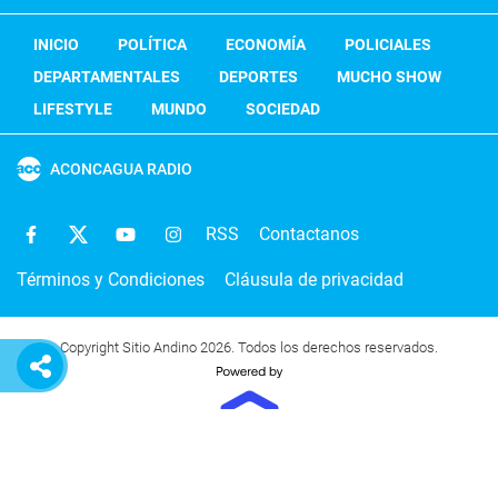
INICIO
POLÍTICA
ECONOMÍA
POLICIALES
DEPARTAMENTALES
DEPORTES
MUCHO SHOW
LIFESTYLE
MUNDO
SOCIEDAD
ACONCAGUA RADIO
RSS
Contactanos
Términos y Condiciones
Cláusula de privacidad
Copyright Sitio Andino 2026. Todos los derechos reservados.