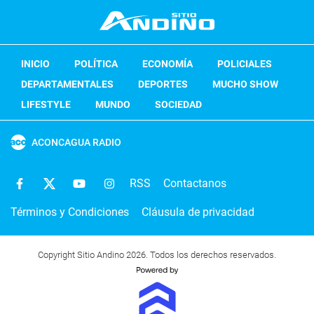
INICIO
POLÍTICA
ECONOMÍA
POLICIALES
DEPARTAMENTALES
DEPORTES
MUCHO SHOW
LIFESTYLE
MUNDO
SOCIEDAD
ACONCAGUA RADIO
RSS
Contactanos
Términos y Condiciones
Cláusula de privacidad
Copyright Sitio Andino 2026. Todos los derechos reservados.