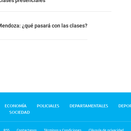
clases presenciales
Mendoza: ¿qué pasará con las clases?
ECONOMÍA
POLICIALES
DEPARTAMENTALES
DEPO
SOCIEDAD
RSS
Contactanos
Términos y Condiciones
Cláusula de privacidad