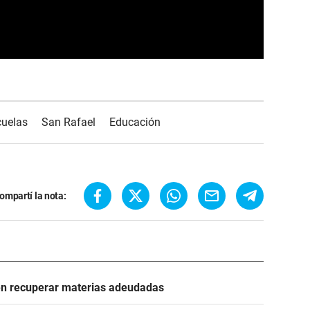
cuelas
San Rafael
Educación
ompartí la nota:
en recuperar materias adeudadas