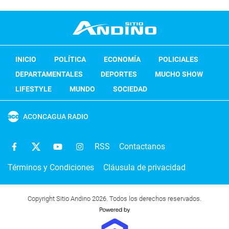
INICIO
POLÍTICA
ECONOMÍA
POLICIALES
DEPARTAMENTALES
DEPORTES
MUCHO SHOW
LIFESTYLE
MUNDO
SOCIEDAD
ACONCAGUA RADIO
RSS
Contactanos
Términos y Condiciones
Cláusula de privacidad
Copyright Sitio Andino 2026. Todos los derechos reservados.