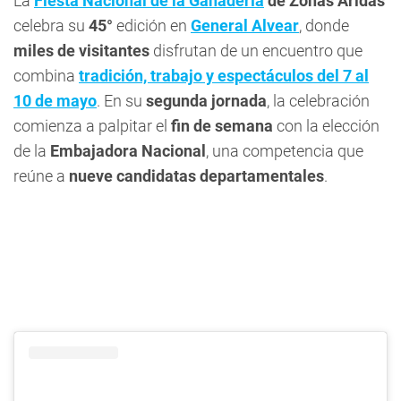
La
Fiesta Nacional de la Ganadería
de Zonas Áridas
celebra su
45°
edición en
General Alvear
, donde
miles de visitantes
disfrutan de un encuentro que
combina
tradición, trabajo y espectáculos del 7 al
10 de mayo
. En su
segunda jornada
, la celebración
comienza a palpitar el
fin de semana
con la elección
de la
Embajadora Nacional
, una competencia que
reúne a
nueve candidatas departamentales
.