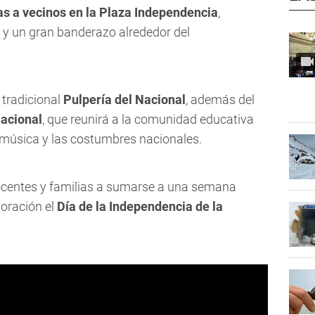
as a vecinos en la Plaza Independencia
,
 y un gran banderazo alrededor del
 tradicional
Pulpería del Nacional
, además del
acional
, que reunirá a la comunidad educativa
 música y las costumbres nacionales.
 docentes y familias a sumarse a una semana
oración el
Día de la Independencia de la