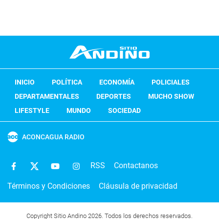
INICIO
POLÍTICA
ECONOMÍA
POLICIALES
DEPARTAMENTALES
DEPORTES
MUCHO SHOW
LIFESTYLE
MUNDO
SOCIEDAD
ACONCAGUA RADIO
RSS
Contactanos
Términos y Condiciones
Cláusula de privacidad
Copyright Sitio Andino 2026. Todos los derechos reservados.