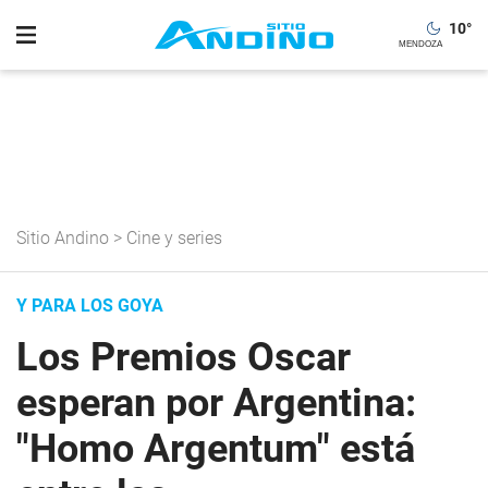
10
°
Sitio Andino
>
Cine y series
Y PARA LOS GOYA
Los Premios Oscar
esperan por Argentina:
"Homo Argentum" está