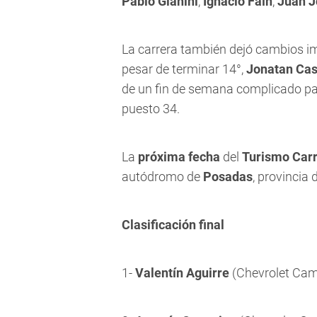
Pablo Gianini
,
Ignacio Faín
,
Juan J
La carrera también dejó cambios im
pesar de terminar 14°,
Jonatan Cas
de un fin de semana complicado p
puesto 34.
La
próxima fecha
del
Turismo Carr
autódromo de
Posadas
, provincia 
Clasificación final
1-
Valentín Aguirre
(Chevrolet Cam