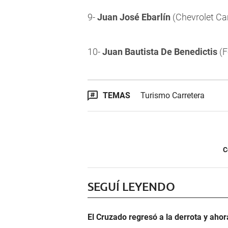
9-
Juan José Ebarlín
(Chevrolet C
10-
Juan Bautista De Benedictis
(F
TEMAS
Turismo Carretera
C
SEGUÍ LEYENDO
El Cruzado regresó a la derrota y aho