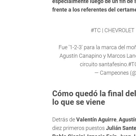
especialmente luego de un fin de
frente a los referentes del certam
#TC
| CHEVROLET
Fue '1-2-3' para la marca del mo
Agustín Canapino y Marcos Landa
circuito santafesino.
#T
— Campeones (
Cómo quedó la final del
lo que se viene
Detrás de
Valentín Aguirre
,
Agustí
diez primeros puestos
Julián Sant