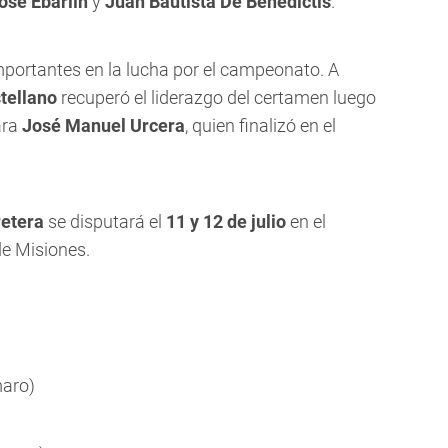
osé Ebarlín
y
Juan Bautista De Benedictis
.
portantes en la lucha por el campeonato. A
tellano
recuperó el liderazgo del certamen luego
ara
José Manuel Urcera
, quien finalizó en el
etera
se disputará el
11 y 12 de julio
en el
de Misiones.
aro)