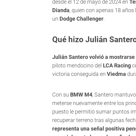
desde el 12 de mayo de 2024 en
Te
Dianda
, quien con apenas 18 años 
un
Dodge Challenger
.
Qué hizo Julián Santero
Julián Santero volvió a mostrarse
piloto mendocino del
LCA Racing
ce
victoria conseguida en
Viedma
dur
Con su
BMW M4
, Santero mantuvo 
meterse nuevamente entre los princi
puesto le permitió sumar puntos i
recuperar terreno tras algunas fech
representa una señal positiva pe