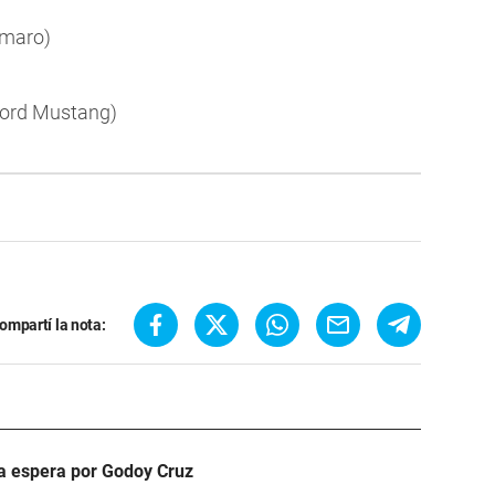
amaro)
ord Mustang)
ompartí la nota:
ra espera por Godoy Cruz