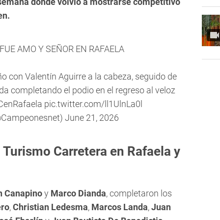
 semana donde volvió a mostrarse competitivo
en.
 FUE AMO Y SEÑOR EN RAFAELA
ño con Valentín Aguirre a la cabeza, seguido de
 completando el podio en el regreso al veloz
CenRafaela
pic.twitter.com/ll1UlnLa0l
@Campeonesnet)
June 21, 2026
 Turismo Carretera en Rafaela y
n Canapino
y
Marco Dianda
, completaron los
ero
,
Christian Ledesma
,
Marcos Landa
,
Juan