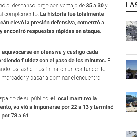
LA
ó al descanso largo con ventaja de
35 a 30
y
 al complemento.
La historia fue totalmente
acán elevó la presión defensiva, comenzó a
y encontró respuestas rápidas en ataque.
a equivocarse en ofensiva y castigó cada
rdiendo fluidez con el paso de los minutos.
El
cuando los lasherinos firmaron un contundente
l marcador y pasar a dominar el encuentro.
spaldo de su público,
el local mantuvo la
ento, volvió a imponerse por 22 a 13 y terminó
 por 78 a 61.