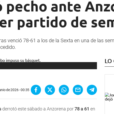
ó pecho ante Anz
er partido de se
as venció 78-61 a los de la Sexta en una de las semif
cedido.
LO
unio de 2026 - 00:35
as
derrotó este sábado a Anzorena por
78 a 61
en