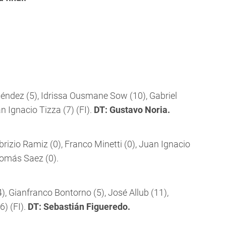
ndez (5), Idrissa Ousmane Sow (10), Gabriel
an Ignacio Tizza (7) (FI).
DT: Gustavo Noria.
brizio Ramiz (0), Franco Minetti (0), Juan Ignacio
Tomás Saez (0).
), Gianfranco Bontorno (5), José Allub (11),
) (FI).
DT: Sebastián Figueredo.