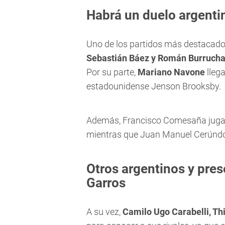
Habrá un duelo argenti
Uno de los partidos más destacados
Sebastián Báez y Román Burruch
Por su parte,
Mariano Navone
llega
estadounidense Jenson Brooksby.
Además, Francisco Comesaña jugará
mientras que Juan Manuel Cerúndolo
Otros argentinos y pre
Garros
A su vez,
Camilo Ugo Carabelli, Thi