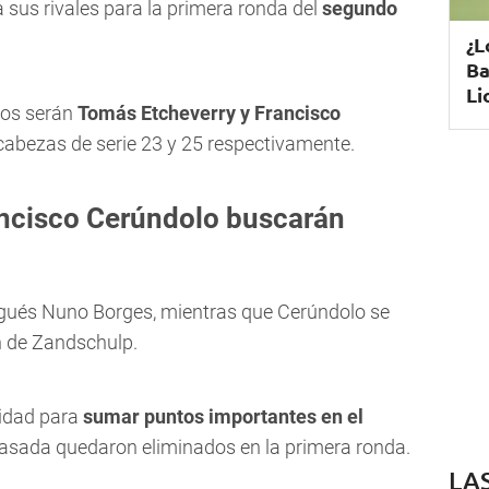
 sus rivales para la primera ronda del
segundo
¿L
Ba
Li
dos serán
Tomás Etcheverry y Francisco
cabezas de serie 23 y 25 respectivamente.
ancisco Cerúndolo buscarán
ugués Nuno Borges, mientras que Cerúndolo se
n de Zandschulp.
idad para
sumar puntos importantes en el
 pasada quedaron eliminados en la primera ronda.
LA