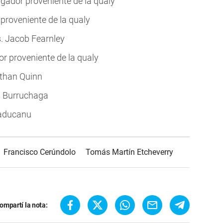
ugador proveniente de la qualy
 proveniente de la qualy
. Jacob Fearnley
or proveniente de la qualy
than Quinn
n Burruchaga
Raducanu
Francisco Cerúndolo
Tomás Martín Etcheverry
ompartí la nota: